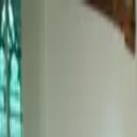
Spring naar hoofdinhoud
plan je bezoek
zien en doen
verhuur
over ons
koop tickets
NL
ENG