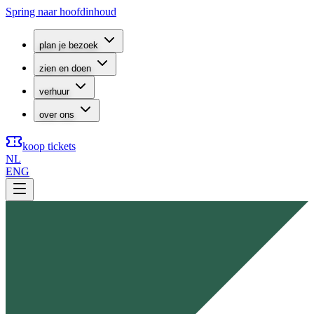
Spring naar hoofdinhoud
plan je bezoek
zien en doen
verhuur
over ons
koop tickets
NL
ENG